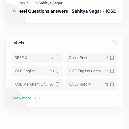
काकी Questions answers│ Sahitya Sagar - ICSE
Labels
CBSE X
Guest Post
ICSE English
ICSE English Poem
ICSE Merchant Of Venice
ICSE-History
ISC Tempest
Julius Caesar
Maths
Sahitya Sagar
Strategies
Treasure Chest Poem